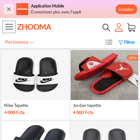
Application Mobile
×
Installer
Économisez plus avec l'appli
ZHOOMA
Pertinence
Filtrer
-20%
Nike Tapette
Jordan tapette
4 000 Fcfa
4 000 Fcfa