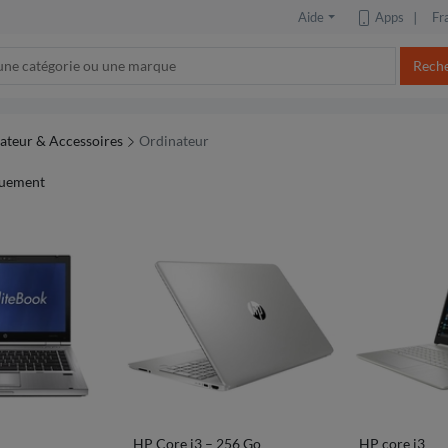
Apps
∣
Aide
Fr
Rech
ateur & Accessoires
Ordinateur
uement
HP Core i3 – 256 Go
HP core i3