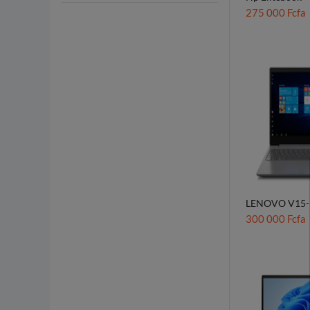
275 000 Fcfa
LENOVO V15-II
Génération
300 000 Fcfa