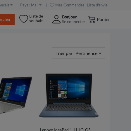
∣
Mes Commandes
Liste d'envie
ançais
Pays : Mali
Liste de
Bonjour
Panier
ercher
souhait
Se connecter
Trier par :
Pertinence
Lenovo IdeaPad 1 11ILGLO5 –