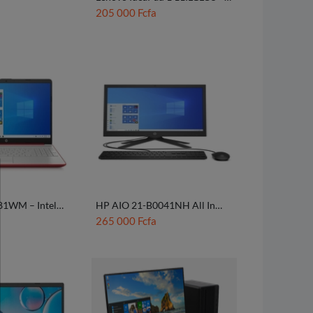
128 Go
205 000 Fcfa
1WM – Intel
HP AIO 21-B0041NH All In
One
265 000 Fcfa