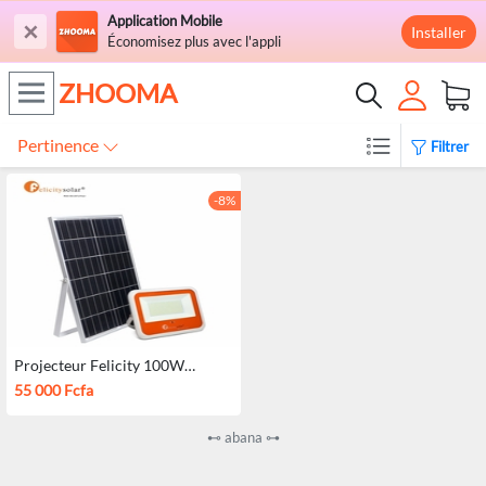
Application Mobile
×
Installer
Économisez plus avec l'appli
ZHOOMA
Pertinence
Filtrer
-8%
Projecteur Felicity 100W
résistant à l’eau avec Garantie
55 000 Fcfa
⊷ abana ⊶