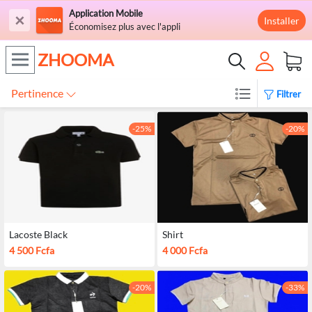
Application Mobile
×
Installer
Économisez plus avec l'appli
ZHOOMA
Pertinence
Filtrer
-25%
-20%
Lacoste Black
Shirt
4 500 Fcfa
4 000 Fcfa
-20%
-33%