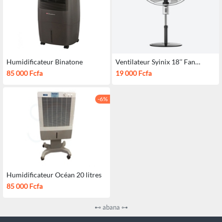
Humidificateur Binatone
Ventilateur Syinix 18’’ Fan
18N508 – 5 Pales Multifonction
85 000 Fcfa
19 000 Fcfa
-6%
Humidificateur Océan 20 litres
85 000 Fcfa
⊷ abana ⊶