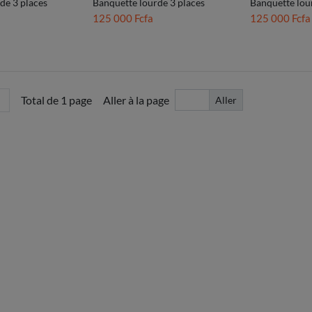
de 3 places
Banquette lourde 3 places
Banquette lou
125 000 Fcfa
125 000 Fcfa
Total de 1 page
Aller à la page
Aller