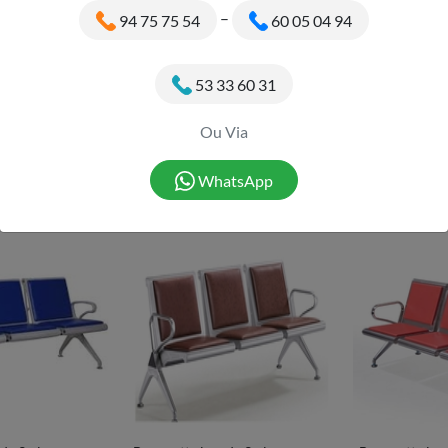
–
94 75 75 54
60 05 04 94
53 33 60 31
Ou Via
rée 3 places
Banquette bourrée 3 places
Banquette 3 p
125 000 Fcfa
125 000 Fcfa
WhatsApp