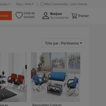
∣
Mes Commandes
Liste d'envie
ançais
Pays : Mali
Liste de
Bonjour
Panier
ercher
souhait
Se connecter
Trier par :
Pertinence
places
Banquettes 5 places