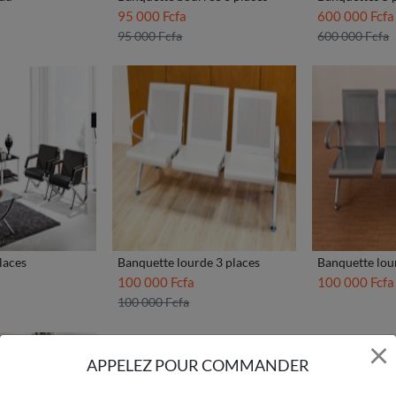
95 000 Fcfa
600 000 Fcfa
95 000 Fcfa
600 000 Fcfa
laces
Banquette lourde 3 places
Banquette lou
100 000 Fcfa
100 000 Fcfa
100 000 Fcfa
×
APPELEZ POUR COMMANDER