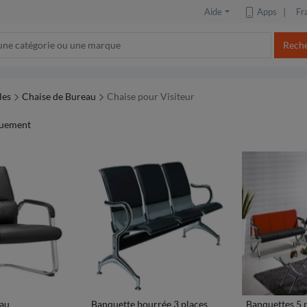
Apps
∣
Aide
Fr
Rech
les
Chaise de Bureau
Chaise pour Visiteur
uement
eau
Banquette bourrée 3 places
Banquettes 5 