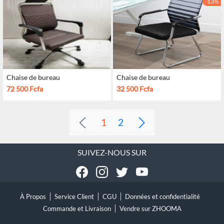
-13%
Chaise de bureau
Chaise de bureau
72 500 Fcfa
32 500 Fcfa
1
2
SUIVEZ-NOUS SUR
À Propos
Service Client
CGU
Données et confidentialité
Commande et Livraison
Vendre sur ZHOOMA