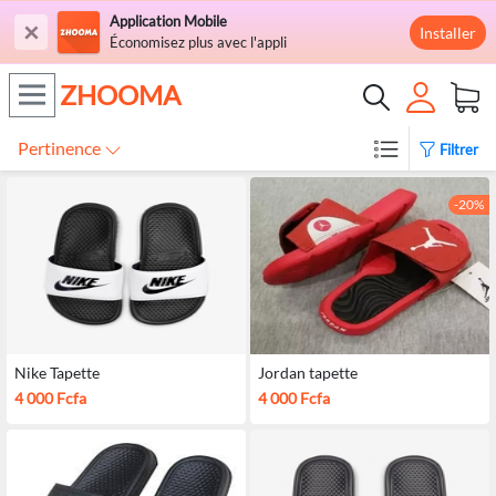
Application Mobile
×
Installer
Économisez plus avec l'appli
ZHOOMA
Pertinence
Filtrer
-20%
Nike Tapette
Jordan tapette
4 000 Fcfa
4 000 Fcfa